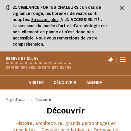
Panneau de gestion des cookies
⚠️
VIGILANCE FORTES CHALEURS
: En cas de
vigilance rouge, les horaires de visite sont
adaptés.
En savoir plus
//
⚠️ ACCESSIBILITÉ
:
L'ascenseur du musée d'art et d'archéologie est
actuellement en panne et n'est donc pas
accessible. Nous vous remercions de votre
compréhension.
|
ABBAYE DE CLUNY
VISITER
DÉCOUVRIR
AGENDA
Page d'accueil
Découvrir
Découvrir
Histoire, architecture, grands personnages et
anecdotes... Devenez incollables sur l'abbaye de