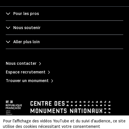
Pour les pros
Nous soutenir
Aller plus loin
Nous contacter
Espace recrutement
Trouver un monument
Pour l’affichage des vidéos YouTube et du suivi d'audience, ce site
utilise des cookies nécessitant votre consentement
Mentions légales
|
Politique de confidentialité
|