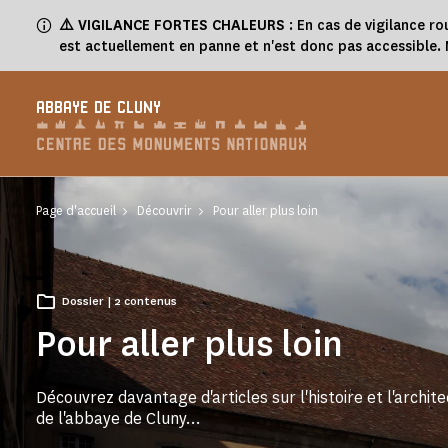
Panneau de gestion des cookies
⚠️
VIGILANCE FORTES CHALEURS
: En cas de vigilance ro
est actuellement en panne et n'est donc pas accessible
ABBAYE DE CLUNY
Page d'accueil
Découvrir
Pour aller plus loin
Dossier | 2 contenus
Pour aller plus loin
Découvrez davantage d'articles sur l'histoire et l'archit
de l'abbaye de Cluny...