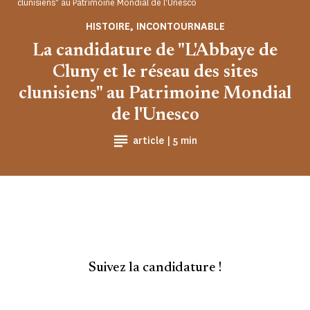
clunisiens" au Patrimoine Mondial de l'Unesco
HISTOIRE, INCONTOURNABLE
La candidature de "L'Abbaye de
Cluny et le réseau des sites
clunisiens" au Patrimoine Mondial
de l'Unesco
Temps de Lecture
article |
5 min
Suivez la candidature !