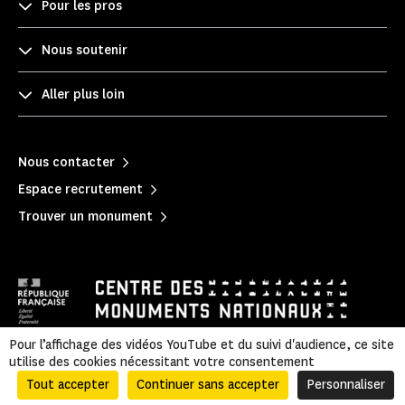
Pour les pros
Nous soutenir
Aller plus loin
Nous contacter
Espace recrutement
Trouver un monument
Pour l’affichage des vidéos YouTube et du suivi d'audience, ce site
utilise des cookies nécessitant votre consentement
Mentions légales
|
Politique de confidentialité
|
Informations légales et administratives
|
Accessibilité
|
Plan du site
Tout accepter
Continuer sans accepter
Personnaliser