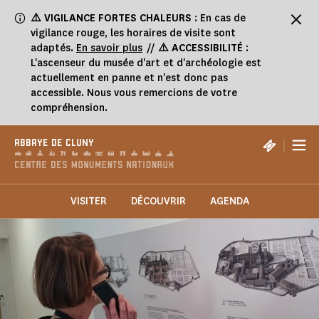
Panneau de gestion des cookies
⚠️
VIGILANCE FORTES CHALEURS
: En cas de
vigilance rouge, les horaires de visite sont
adaptés.
En savoir plus
//
⚠️ ACCESSIBILITÉ
:
L'ascenseur du musée d'art et d'archéologie est
actuellement en panne et n'est donc pas
accessible. Nous vous remercions de votre
compréhension.
|
ABBAYE DE CLUNY
VISITER
DÉCOUVRIR
AGENDA