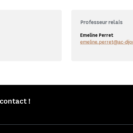
Professeur relais
Emeline Perret
emeline.perret@ac-dijo
contact !