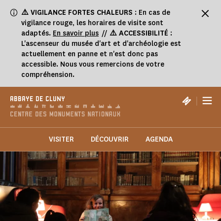
Panneau de gestion des cookies
⚠️
VIGILANCE FORTES CHALEURS
: En cas de
vigilance rouge, les horaires de visite sont
adaptés.
En savoir plus
//
⚠️ ACCESSIBILITÉ
:
L'ascenseur du musée d'art et d'archéologie est
actuellement en panne et n'est donc pas
accessible. Nous vous remercions de votre
compréhension.
|
ABBAYE DE CLUNY
VISITER
DÉCOUVRIR
AGENDA