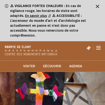
Panneau de gestion des cookies
⚠️
VIGILANCE FORTES CHALEURS
: En cas de
vigilance rouge, les horaires de visite sont
adaptés.
En savoir plus
//
⚠️ ACCESSIBILITÉ
:
L'ascenseur du musée d'art et d'archéologie est
actuellement en panne et n'est donc pas
accessible. Nous vous remercions de votre
compréhension.
|
ABBAYE DE CLUNY
VISITER
DÉCOUVRIR
AGENDA