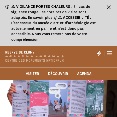
Panneau de gestion des cookies
⚠️
VIGILANCE FORTES CHALEURS
: En cas de
vigilance rouge, les horaires de visite sont
adaptés.
En savoir plus
//
⚠️ ACCESSIBILITÉ
:
L'ascenseur du musée d'art et d'archéologie est
actuellement en panne et n'est donc pas
accessible. Nous vous remercions de votre
compréhension.
|
ABBAYE DE CLUNY
VISITER
DÉCOUVRIR
AGENDA