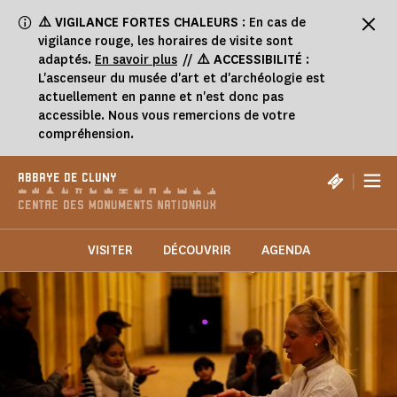
Panneau de gestion des cookies
⚠️
VIGILANCE FORTES CHALEURS
: En cas de
vigilance rouge, les horaires de visite sont
adaptés.
En savoir plus
//
⚠️ ACCESSIBILITÉ
:
L'ascenseur du musée d'art et d'archéologie est
actuellement en panne et n'est donc pas
accessible. Nous vous remercions de votre
compréhension.
|
ABBAYE DE CLUNY
VISITER
DÉCOUVRIR
AGENDA