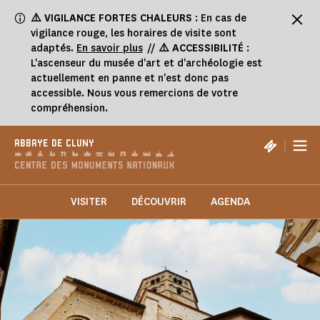
Panneau de gestion des cookies
⚠️
VIGILANCE FORTES CHALEURS
: En cas de
vigilance rouge, les horaires de visite sont
adaptés.
En savoir plus
//
⚠️ ACCESSIBILITÉ
:
L'ascenseur du musée d'art et d'archéologie est
actuellement en panne et n'est donc pas
accessible. Nous vous remercions de votre
compréhension.
|
ABBAYE DE CLUNY
VISITER
DÉCOUVRIR
AGENDA