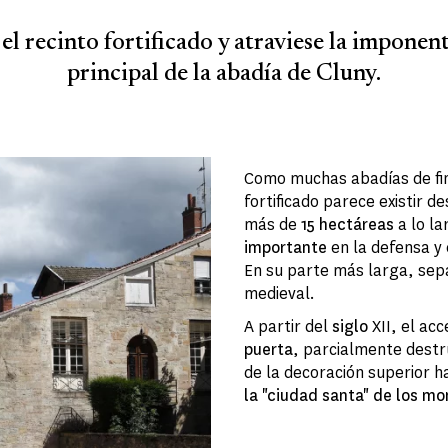
el recinto fortificado y atraviese la imponen
principal de la abadía de Cluny.
Como muchas abadías de fin
fortificado parece existir de
más de
15 hectáreas
a lo l
importante
en la defensa y
En su parte más larga, sepa
medieval.
A partir del
siglo
XII, el ac
puerta
, parcialmente destr
de la decoración superior 
la "ciudad santa" de los mo