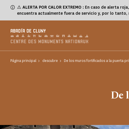
Panel de gestión de cookies
⚠️
ALERTA POR CALOR EXTREMO
: En caso de alerta roja,
encuentra actualmente fuera de servicio y, por lo tanto
ABADÍA DE CLUNY
Página principal
descubre
De los muros fortificados a la puerta pr
De l