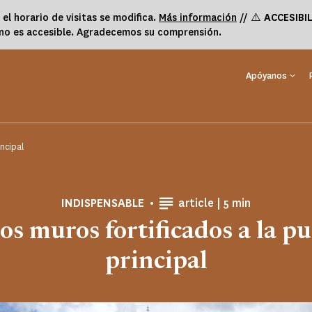
 el horario de visitas se modifica.
Más información
// ⚠️
ACCESIBI
, no es accesible. Agradecemos su comprensión.
Apóyanos
incipal
Tiempo de lectu
INDISPENSABLE
article |
5 min
os muros fortificados a la p
principal