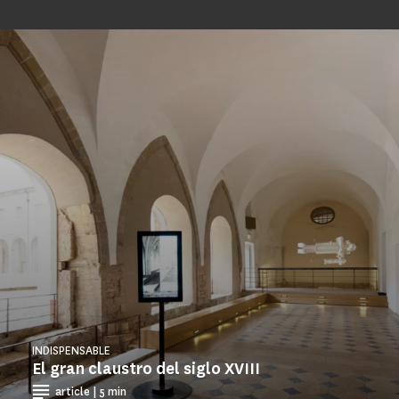
INDISPENSABLE
El gran claustro del siglo XVIII
article | 5 min