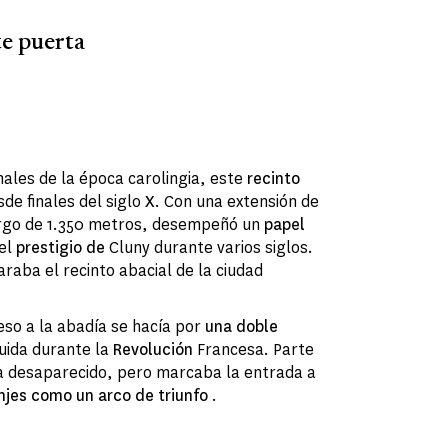
te puerta
ales de la época carolingia, este
recinto
sde finales del siglo
X
. Con una extensión de
argo de 1.350 metros, desempeñó un
papel
 el
prestigio de
Cluny durante varios siglos.
raba el recinto abacial de la ciudad
ceso a la abadía se hacía por
una doble
uida durante la
Revolución
Francesa. Parte
ha desaparecido, pero marcaba la entrada a
njes
como un arco de triunfo
.