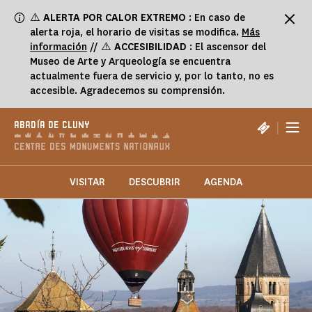
Panel de gestión de cookies
⚠️
ALERTA POR CALOR EXTREMO
: En caso de
alerta roja, el horario de visitas se modifica.
Más
información
// ⚠️
ACCESIBILIDAD
: El ascensor del
Museo de Arte y Arqueología se encuentra
actualmente fuera de servicio y, por lo tanto, no es
accesible. Agradecemos su comprensión.
|
ABADÍA DE CLUNY
VISITAR
DESCUBRIR
AGENDA